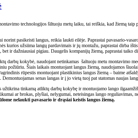
ė
avimo technologijos šiltuoju metų laiku, tai reiškia, kad žiemą taip pat 
i norint pasikeisti langus, reikia laukti eilėje. Paprastai pavasario-vas
ės kurios užsiima langų pardavimais ir jų montažu, paprastai dirba išti
au, bet ir dažniausiai pigiau. Daugelis kompanijų žiemą, paprastai taiko d
liktų darbų kokybė, naudojant netinkamas šaltuoju metu montavimo med
hniniu požiūriu. Šiais laikais montuojant langus žiemą, naudojamos šiuol
agrindinis rūpestis montuojant plastikinius langus žiemą – baime atšaldy
. Demontuojamas senas langas ir į jo vietą tuoj pat statomas naujas lang
 užtikrina tinkamą atliktų darbų kokybę ir montuojamo lango ilgaamžišk
ūkumai ar brokas, plyšiai, nelygumai, neteisingas lango reguliavimas, n
ūlome nelaukti pavasario ir drąsiai keistis langus žiemą.