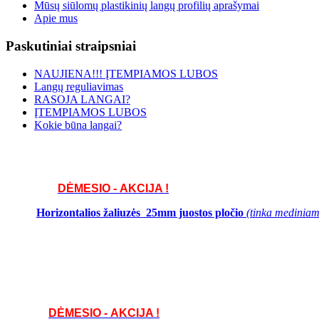
Mūsų siūlomų plastikinių langų profilių aprašymai
Apie mus
Paskutiniai straipsniai
NAUJIENA!!! ĮTEMPIAMOS LUBOS
Langų reguliavimas
RASOJA LANGAI?
ĮTEMPIAMOS LUBOS
Kokie būna langai?
DĖMESIO - AKCIJA !
Horizontalios žaliuzės 25mm juostos pločio
(tinka mediniams
DĖMESIO - AKCIJA !