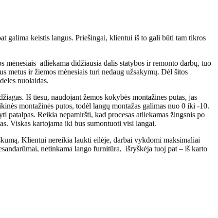
galima keistis langus. Priešingai, klientui iš to gali būti tam tikros
aros mėnesiais atliekama didžiausia dalis statybos ir remonto darbų, tuo
sus metus ir žiemos mėnesiais turi nedaug užsakymų. Dėl šitos
ideles nuolaidas.
žiagas. Iš tiesu, naudojant žemos kokybės montažines putas, jas
aikinės montažinės putos, todėl langų montažas galimas nuo 0 iki -10.
ti patalpas. Reikia nepamiršti, kad procesas atliekamas žingsnis po
as. Viskas kartojama iki bus sumontuoti visi langai.
umą. Klientui nereikia laukti eilėje, darbai vykdomi maksimaliai
esandarūmai, netinkama lango furnitūra, išryškėja tuoj pat – iš karto