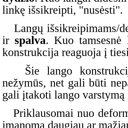
linkę išsikreipti, "nusėsti".
Langų išsikreipimams/defo
ir
spalva
. Kuo tamsesnė l
konstrukcija reaguoja į ties
Šie lango konstrukcijų
nežymūs, net gali būti nep
gali įtakoti lango varstymą
Priklausomai nuo deformac
įmanoma daugiau ar mažiau a