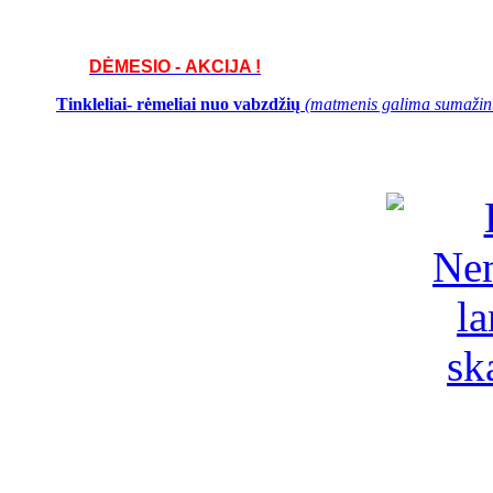
DĖMESIO - AKCIJA !
Tinkleliai- rėmeliai nuo vabzdžių
(matmenis galima sumažinti