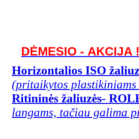
DĖMESIO - AKCIJA 
Horizontalios ISO žaliu
(pritaikytos plastikiniam
Ritininės žaliuzės- RO
langams, tačiau galima pr