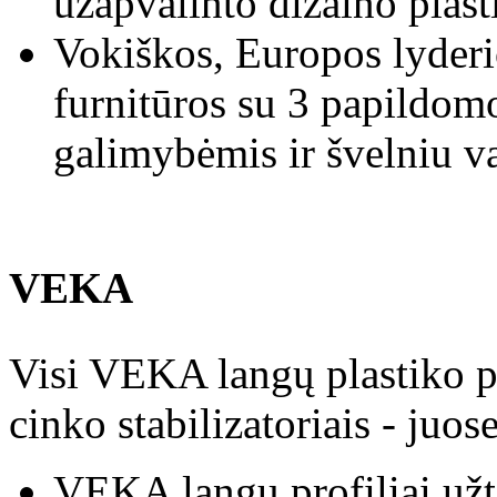
užapvalinto dizaino plasti
Vokiškos, Europos lyder
furnitūros su 3 papildom
galimybėmis ir švelniu v
VEKA
Visi VEKA langų plastiko pr
cinko stabilizatoriais - juos
VEKA langų profiliai užt