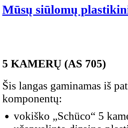
Mūsų siūlomų plastikin
5 KAMERŲ (AS 705)
Šis langas gaminamas iš pa
komponentų:
vokiško „Schüco“ 5 kame