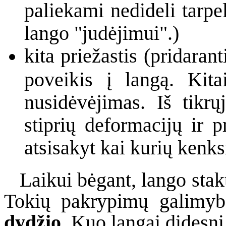
paliekami nedideli tarpel
lango "judėjimui".)
kita priežastis (pridaran
poveikis į langą. Kita
nusidėvėjimas. Iš tikr
stiprių deformacijų ir p
atsisakyt kai kurių kenk
Laikui bėgant, lango stakta
Tokių pakrypimų galimybė
dydžio
. Kuo langai didesni 